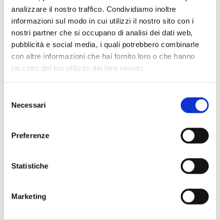
analizzare il nostro traffico. Condividiamo inoltre
voluptatem deleniti atque corrupti quos dolores et quas
informazioni sul modo in cui utilizzi il nostro sito con i
molestias excepturi. scint occaecatti gnissimus.
nostri partner che si occupano di analisi dei dati web,
pubblicità e social media, i quali potrebbero combinarle
info@example.com
con altre informazioni che hai fornito loro o che hanno
E-
raccolto dal tuo utilizzo dei loro servizi.
+1 800 123 45 67
m
Ph
ail:
S
on
Necessari
e
e:
l
e
Contact Form
Preferenze
z
i
o
Statistiche
n
e
Marketing
d
e