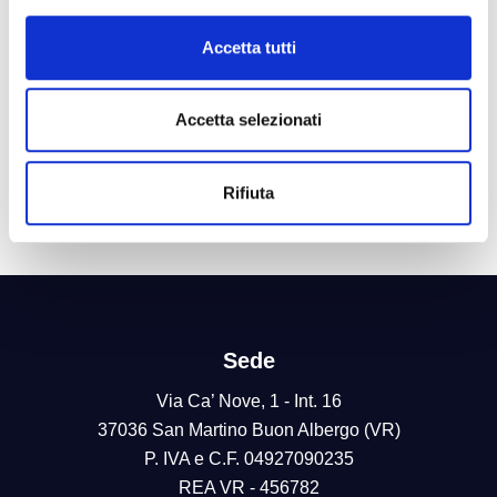
l
c
Accetta tutti
o
n
s
Accetta selezionati
e
n
Rifiuta
s
o
Sede
Via Ca’ Nove, 1 - Int. 16
37036 San Martino Buon Albergo (VR)
P. IVA e C.F. 04927090235
REA VR - 456782