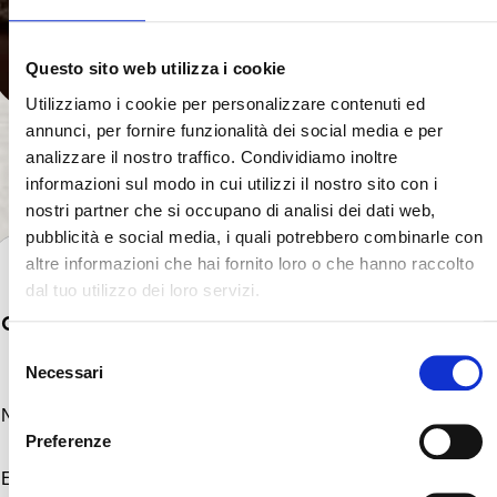
Questo sito web utilizza i cookie
Utilizziamo i cookie per personalizzare contenuti ed
annunci, per fornire funzionalità dei social media e per
analizzare il nostro traffico. Condividiamo inoltre
Scopri i nostri tessuti
informazioni sul modo in cui utilizzi il nostro sito con i
nostri partner che si occupano di analisi dei dati web,
pubblicità e social media, i quali potrebbero combinarle con
altre informazioni che hai fornito loro o che hanno raccolto
dal tuo utilizzo dei loro servizi.
Contattaci
S
Necessari
e
l
e
Preferenze
z
i