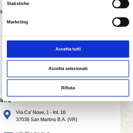
o
Statistiche
n
e
Marketing
d
e
l
c
Accetta tutti
o
n
s
Accetta selezionati
e
Termini e condizioni.
n
Rifiuta
s
o
Info
Via Ca’ Nove, 1 - Int. 16
37036 San Martino B.A. (VR)