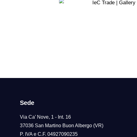
o
Sede
Via Ca’ Nove, 1 - Int. 16
37036 San Martino Buon Albergo (VR)
P. IVA e C.F. 04927090235