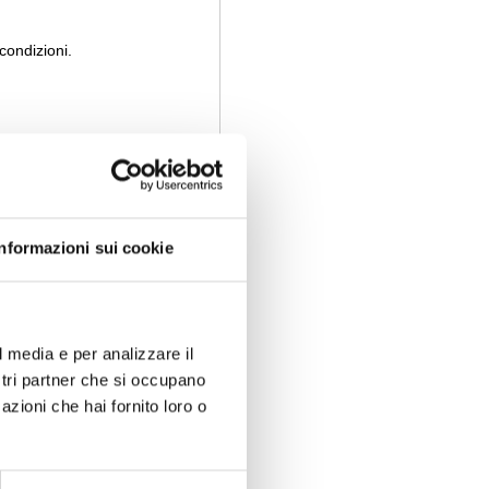
condizioni.
a’ Nove, 1 - Int. 16
 San Martino B.A. (VR)
Informazioni sui cookie
ectrade.it
l media e per analizzare il
045 45 76 571
ostri partner che si occupano
azioni che hai fornito loro o
45 68 91 797