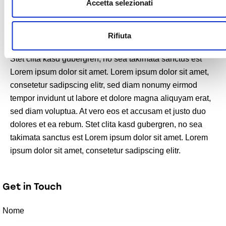
s
Accetta selezionati
e
n
Rifiuta
s
At vero eos et accusam et justo duo dolores et ea rebum.
o
Stet clita kasd gubergren, no sea takimata sanctus est
Lorem ipsum dolor sit amet. Lorem ipsum dolor sit amet,
consetetur sadipscing elitr, sed diam nonumy eirmod
tempor invidunt ut labore et dolore magna aliquyam erat,
sed diam voluptua. At vero eos et accusam et justo duo
dolores et ea rebum. Stet clita kasd gubergren, no sea
takimata sanctus est Lorem ipsum dolor sit amet. Lorem
ipsum dolor sit amet, consetetur sadipscing elitr.
Get in Touch