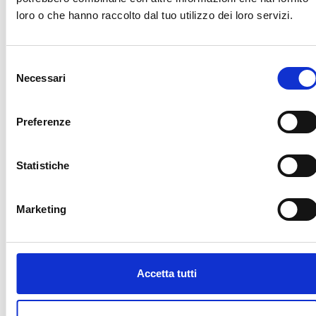
loro o che hanno raccolto dal tuo utilizzo dei loro servizi.
S
Necessari
e
l
e
Preferenze
z
i
o
Statistiche
n
e
Marketing
d
e
l
c
Accetta tutti
o
n