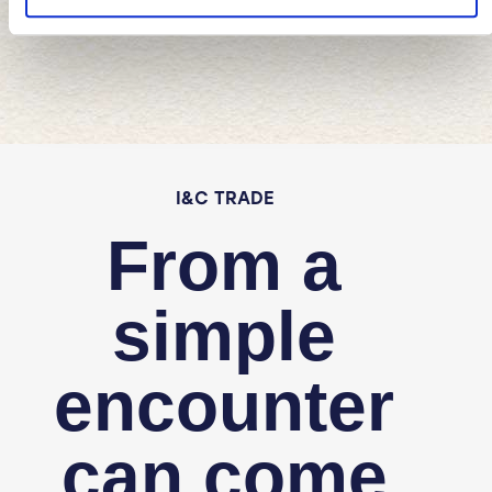
o
I&C TRADE
From a
simple
encounter
can come