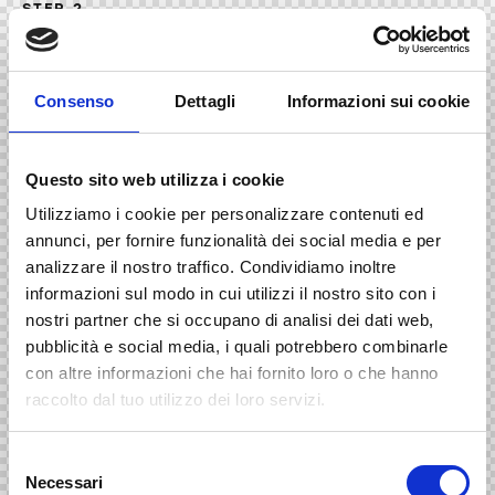
STEP 2
Testing product material &
prices
Consenso
Dettagli
Informazioni sui cookie
Dicta sunt explicabo. Nemo enim ipsam voluptatem quia
voluptas sit aspernatur aut odit aut fugit sed quia.
Questo sito web utilizza i cookie
Read More
Utilizziamo i cookie per personalizzare contenuti ed
annunci, per fornire funzionalità dei social media e per
analizzare il nostro traffico. Condividiamo inoltre
informazioni sul modo in cui utilizzi il nostro sito con i
nostri partner che si occupano di analisi dei dati web,
pubblicità e social media, i quali potrebbero combinarle
con altre informazioni che hai fornito loro o che hanno
raccolto dal tuo utilizzo dei loro servizi.
S
Necessari
e